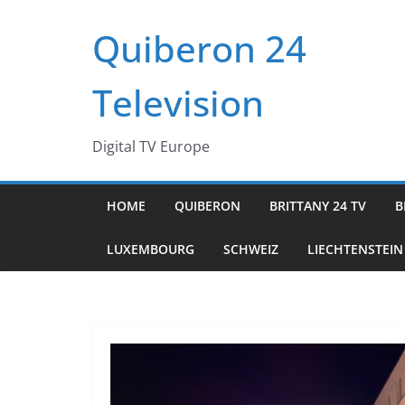
Passer
Quiberon 24
au
contenu
Television
Digital TV Europe
HOME
QUIBERON
BRITTANY 24 TV
B
LUXEMBOURG
SCHWEIZ
LIECHTENSTEIN