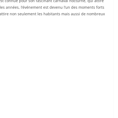
est connue pour son fascinant carnaval nocturne, qui attire
 des années, l’événement est devenu l’un des moments forts
 attire non seulement les habitants mais aussi de nombreux
̃A TELE
ESPAÑA BRETAÑA TELE
TOURISM
roaviones
Castilla-La Mancha |
llardos
Molino Pozo Cañada
2026-07-18
QUIBERON 24