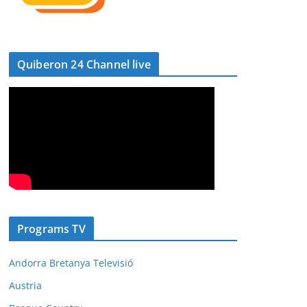
Quiberon 24 Channel live
Programs TV
Andorra Bretanya Televisió
Austria