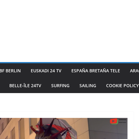
BF BERLIN
EUSKADI 24 TV
ESPAÑA BRETAÑA TELE
ARA
BELLE-ÎLE 24TV
SURFING
SAILING
COOKIE POLICY 