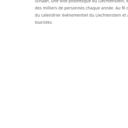
Schaan, une ville pittoresque du Liechtenstein, 
des milliers de personnes chaque année. Au fil
du calendrier événementiel du Liechtenstein et
touristes.
BREAKING NEWS
ESPAÑA BRETAN
Andalucía| Hid
Incendio Los Ga
2026-07-10
QUIBERON 24