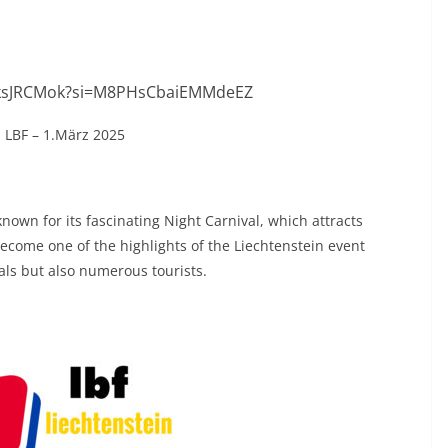
UksJRCMok?si=M8PHsCbaiEMMdeEZ
 LBF – 1.März 2025
nown for its fascinating Night Carnival, which attracts
ecome one of the highlights of the Liechtenstein event
cals but also numerous tourists.