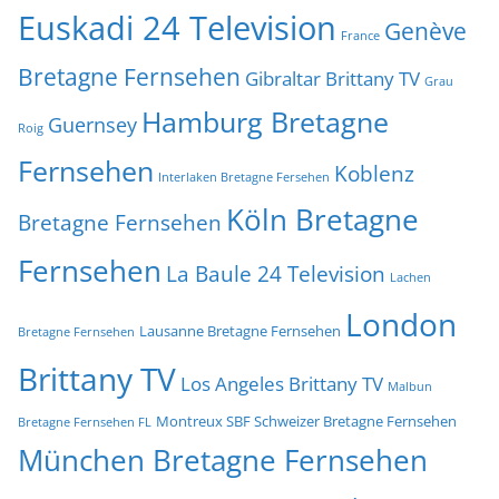
Euskadi 24 Television
Genève
France
Bretagne Fernsehen
Gibraltar Brittany TV
Grau
Hamburg Bretagne
Guernsey
Roig
Fernsehen
Koblenz
Interlaken Bretagne Fersehen
Köln Bretagne
Bretagne Fernsehen
Fernsehen
La Baule 24 Television
Lachen
London
Lausanne Bretagne Fernsehen
Bretagne Fernsehen
Brittany TV
Los Angeles Brittany TV
Malbun
Montreux SBF Schweizer Bretagne Fernsehen
Bretagne Fernsehen FL
München Bretagne Fernsehen