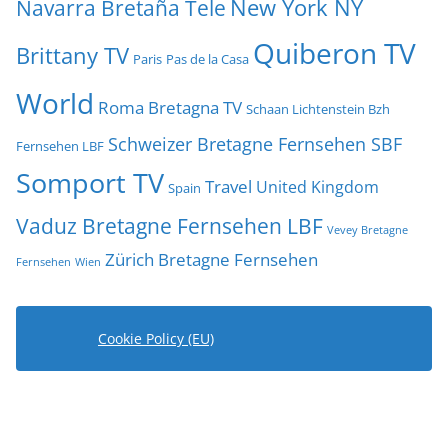
New York NY
Navarra Bretaña Tele
Quiberon TV
Brittany TV
Paris
Pas de la Casa
World
Roma Bretagna TV
Schaan Lichtenstein Bzh
Schweizer Bretagne Fernsehen SBF
Fernsehen LBF
Somport TV
Travel
United Kingdom
Spain
Vaduz Bretagne Fernsehen LBF
Vevey Bretagne
Zürich Bretagne Fernsehen
Fernsehen
Wien
Cookie Policy (EU)