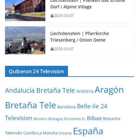
Liechtenstein | Planken das schöne
Dorf / Alpine Village
2025-03-07
Liechstenstein | Pfarrkirche
Triesenberg / Onion Dome
2025-03-07
Quiberon 24 Television
Aragón
Andalucía Bretaña Tele
Andorra
Bretaña Tele
Belle-ile 24
Barcelona
Television
Bilbao
Bretanha
Bendern Bretagne Fernsehen FL
España
Televisão
Castilla-La Mancha
Encamp