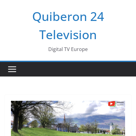
Passer
Quiberon 24
au
contenu
Television
Digital TV Europe