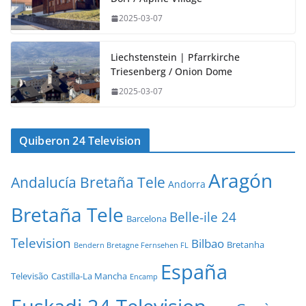
2025-03-07
Liechstenstein | Pfarrkirche
Triesenberg / Onion Dome
2025-03-07
Quiberon 24 Television
Aragón
Andalucía Bretaña Tele
Andorra
Bretaña Tele
Belle-ile 24
Barcelona
Television
Bilbao
Bretanha
Bendern Bretagne Fernsehen FL
España
Televisão
Castilla-La Mancha
Encamp