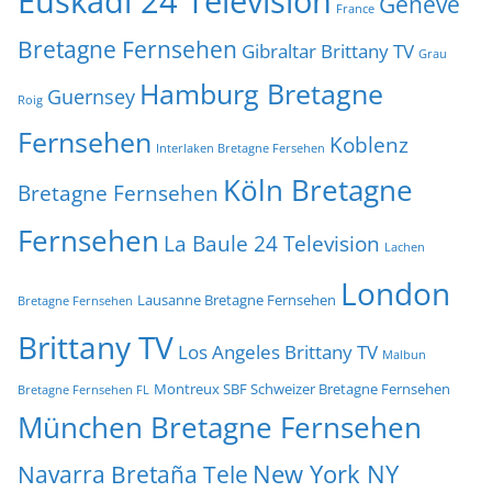
Euskadi 24 Television
Genève
France
Bretagne Fernsehen
Gibraltar Brittany TV
Grau
Hamburg Bretagne
Guernsey
Roig
Fernsehen
Koblenz
Interlaken Bretagne Fersehen
Köln Bretagne
Bretagne Fernsehen
Fernsehen
La Baule 24 Television
Lachen
London
Lausanne Bretagne Fernsehen
Bretagne Fernsehen
Brittany TV
Los Angeles Brittany TV
Malbun
Montreux SBF Schweizer Bretagne Fernsehen
Bretagne Fernsehen FL
München Bretagne Fernsehen
New York NY
Navarra Bretaña Tele