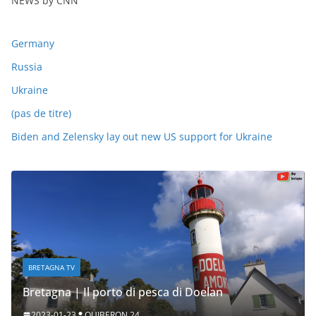
NEWS by CNN
Germany
Russia
Ukraine
(pas de titre)
Biden and Zelensky lay out new US support for Ukraine
BRETAGNA TV
Bretagna | Il porto di pesca di Doelan
2023-01-23
QUIBERON 24