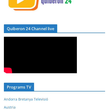
Quiberon 24 Channel live
Programs TV
Andorra Bretanya Televisió
Austria