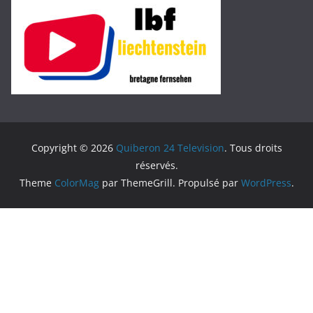
Copyright © 2026
Quiberon 24 Television
. Tous droits
réservés.
Theme
ColorMag
par ThemeGrill. Propulsé par
WordPress
.