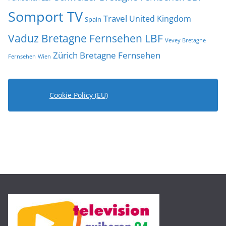
Somport TV
Travel
United Kingdom
Spain
Vaduz Bretagne Fernsehen LBF
Vevey Bretagne
Zürich Bretagne Fernsehen
Fernsehen
Wien
Cookie Policy (EU)