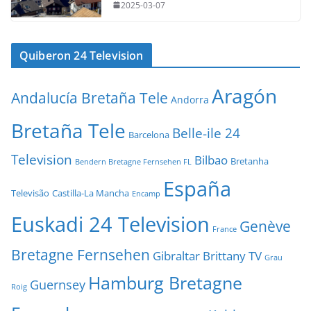
2025-03-07
Quiberon 24 Television
Aragón
Andalucía Bretaña Tele
Andorra
Bretaña Tele
Belle-ile 24
Barcelona
Television
Bilbao
Bretanha
Bendern Bretagne Fernsehen FL
España
Televisão
Castilla-La Mancha
Encamp
Euskadi 24 Television
Genève
France
Bretagne Fernsehen
Gibraltar Brittany TV
Grau
Hamburg Bretagne
Guernsey
Roig