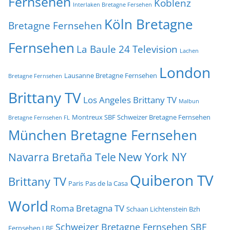
Fernsehen
Koblenz
Interlaken Bretagne Fersehen
Köln Bretagne
Bretagne Fernsehen
Fernsehen
La Baule 24 Television
Lachen
London
Lausanne Bretagne Fernsehen
Bretagne Fernsehen
Brittany TV
Los Angeles Brittany TV
Malbun
Montreux SBF Schweizer Bretagne Fernsehen
Bretagne Fernsehen FL
München Bretagne Fernsehen
New York NY
Navarra Bretaña Tele
Quiberon TV
Brittany TV
Paris
Pas de la Casa
World
Roma Bretagna TV
Schaan Lichtenstein Bzh
Schweizer Bretagne Fernsehen SBF
Fernsehen LBF