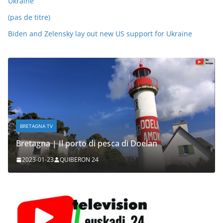
Ukraine
(pas de titre)
Biden and Zelensky lay out new US support for Ukraine
BRETAGNA TV
Bretagna | Il porto di pesca di Doelan
2023-01-23
QUIBERON 24