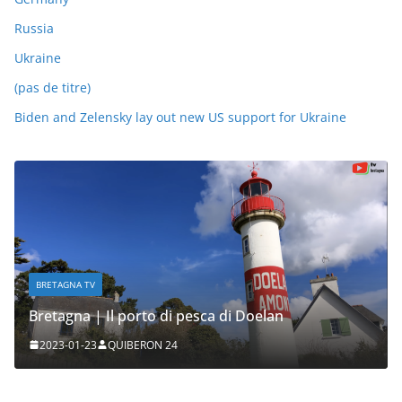
Russia
Ukraine
(pas de titre)
Biden and Zelensky lay out new US support for Ukraine
BRETAGNA TV
Bretagna | Il porto di pesca di Doelan
2023-01-23
QUIBERON 24