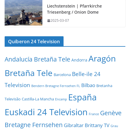
Liechstenstein | Pfarrkirche
Triesenberg / Onion Dome
2025-03-07
Quiberon 24 Television
Aragón
Andalucía Bretaña Tele
Andorra
Bretaña Tele
Belle-ile 24
Barcelona
Television
Bilbao
Bretanha
Bendern Bretagne Fernsehen FL
España
Televisão
Castilla-La Mancha
Encamp
Euskadi 24 Television
Genève
France
Bretagne Fernsehen
Gibraltar Brittany TV
Grau