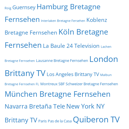
Hamburg Bretagne
Guernsey
Roig
Fernsehen
Koblenz
Interlaken Bretagne Fersehen
Köln Bretagne
Bretagne Fernsehen
Fernsehen
La Baule 24 Television
Lachen
London
Lausanne Bretagne Fernsehen
Bretagne Fernsehen
Brittany TV
Los Angeles Brittany TV
Malbun
Montreux SBF Schweizer Bretagne Fernsehen
Bretagne Fernsehen FL
München Bretagne Fernsehen
New York NY
Navarra Bretaña Tele
Quiberon TV
Brittany TV
Paris
Pas de la Casa