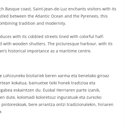
ch Basque coast, Saint-Jean-de-Luz enchants visitors with its
led between the Atlantic Ocean and the Pyrenees, this
combining tradition and modernity.
uces with its cobbled streets lined with colorful half-
d with wooden shutters. The picturesque harbour, with its
own’s historical importance as a maritime centre.
e Lohizuneko bisitariek beren xarma eta benetako giroaz
rtean kokatua, bainuetxe txiki honek tradizioa eta
gabea eskaintzen du. Euskal Herriaren parte izanik,
zen dute, kolomadi koloretsuz inguratuak eta zurezko
 pintoreskoak, bere arrantza ontzi tradizionalekin, hiriaren
a