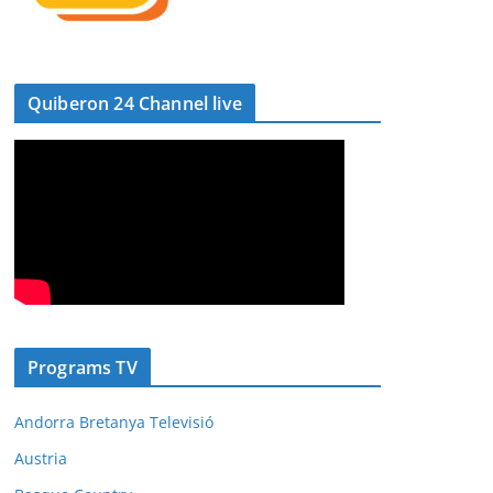
Quiberon 24 Channel live
Programs TV
Andorra Bretanya Televisió
Austria