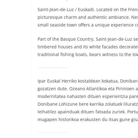
Saint-Jean-de-Luz / Euskadi. Located on the Fren
picturesque charm and authentic ambiance. Nest
small seaside town offers a unique experience 
Part of the Basque Country, Saint-Jean-de-Luz sed
timbered houses and its white facades decorate
traditional fishing boats, bears witness to the t
Ipar Euskal Herriko kostaldean kokatua, Doniban
gozatzen dute. Ozeano Atlantikoa eta Pirinioen a
modernitatea nahasten dituen esperientzia pare
Donibane Lohizune bere karrika zolatuek lilurat
leihatilez apainduak dituen fatxada zuriek. Portu
mugapen historikoa erakusten du itsas gune gis