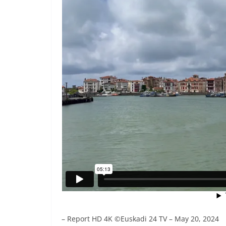
BREAKING NEWS
ESPAÑA BRETAN
Andalucía| Hid
Incendio Los Ga
– Report HD 4K ©Euskadi 24 TV – May 20, 2024
2026-07-10
QUIBERON 24