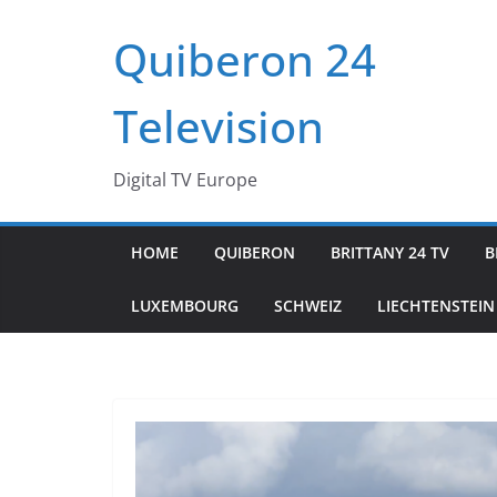
Passer
Quiberon 24
au
contenu
Television
Digital TV Europe
HOME
QUIBERON
BRITTANY 24 TV
B
LUXEMBOURG
SCHWEIZ
LIECHTENSTEIN