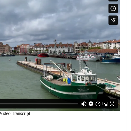
̃A TELE
ESPAÑA BRETAÑA TELE
TOURISM
roaviones
Castilla-La Mancha |
llardos
Molino Pozo Cañada
2026-07-18
QUIBERON 24