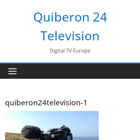
Passer
Quiberon 24
au
contenu
Television
Digital TV Europe
quiberon24television-1