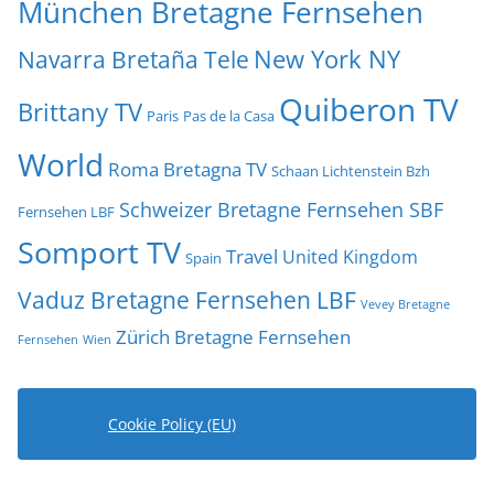
München Bretagne Fernsehen
New York NY
Navarra Bretaña Tele
Quiberon TV
Brittany TV
Paris
Pas de la Casa
World
Roma Bretagna TV
Schaan Lichtenstein Bzh
Schweizer Bretagne Fernsehen SBF
Fernsehen LBF
Somport TV
Travel
United Kingdom
Spain
Vaduz Bretagne Fernsehen LBF
Vevey Bretagne
Zürich Bretagne Fernsehen
Fernsehen
Wien
Cookie Policy (EU)