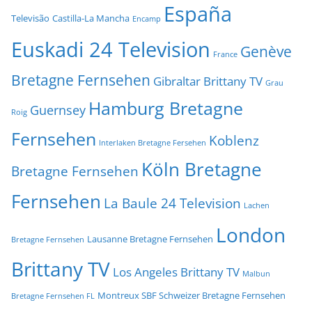
España
Televisão
Castilla-La Mancha
Encamp
Euskadi 24 Television
Genève
France
Bretagne Fernsehen
Gibraltar Brittany TV
Grau
Hamburg Bretagne
Guernsey
Roig
Fernsehen
Koblenz
Interlaken Bretagne Fersehen
Köln Bretagne
Bretagne Fernsehen
Fernsehen
La Baule 24 Television
Lachen
London
Lausanne Bretagne Fernsehen
Bretagne Fernsehen
Brittany TV
Los Angeles Brittany TV
Malbun
Montreux SBF Schweizer Bretagne Fernsehen
Bretagne Fernsehen FL