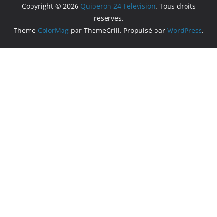
Copyright © 2026
Quiberon 24 Television
. Tous droits
réservés.
Theme
ColorMag
par ThemeGrill. Propulsé par
WordPress
.