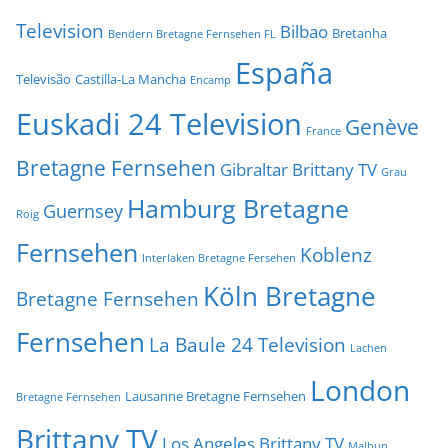
Television
Bilbao
Bretanha
Bendern Bretagne Fernsehen FL
España
Televisão
Castilla-La Mancha
Encamp
Euskadi 24 Television
Genève
France
Bretagne Fernsehen
Gibraltar Brittany TV
Grau
Hamburg Bretagne
Guernsey
Roig
Fernsehen
Koblenz
Interlaken Bretagne Fersehen
Köln Bretagne
Bretagne Fernsehen
Fernsehen
La Baule 24 Television
Lachen
London
Lausanne Bretagne Fernsehen
Bretagne Fernsehen
Brittany TV
Los Angeles Brittany TV
Malbun