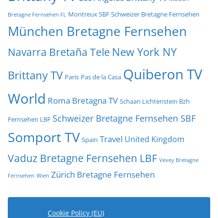
Montreux SBF Schweizer Bretagne Fernsehen
Bretagne Fernsehen FL
München Bretagne Fernsehen
New York NY
Navarra Bretaña Tele
Quiberon TV
Brittany TV
Paris
Pas de la Casa
World
Roma Bretagna TV
Schaan Lichtenstein Bzh
Schweizer Bretagne Fernsehen SBF
Fernsehen LBF
Somport TV
Travel
United Kingdom
Spain
Vaduz Bretagne Fernsehen LBF
Vevey Bretagne
Zürich Bretagne Fernsehen
Fernsehen
Wien
Cookie Policy (EU)